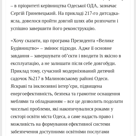
– в пріоритеті керівництва Одеської ОДА, зазначає
Сергій Гриневецький. На прикладі 217-го дитсадка-
ясла, довелося пройти довгий шлях аби розпочати і
успішно завершити його реконструкцію.
«Хочу сказати, що програма Президента «Велике
Будівництво» – змінює підходи. Адже її основне
завдання – завершувати об’єкти і вводити їх якісно в
експлуатацію, а не залишати після себе довгобуди.
Приклад тому, сучасний модернізований дитячий
садочок №217 в Малиновському районі Одеси.
Яскраві та інклюзивні інтер’єри, підвищена
енергоефективність, безпека та грамотне оснащення
меблями та обладнанням – все це дозволить подолати
чисельні проблеми, які накопичувалися роками у
секторі освіти міста Одеса, а саме надасть право і
можливість на формування ефективної системи
забезпечення доступними освітніми послугами